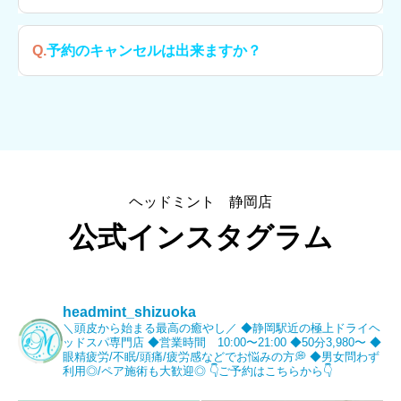
・メニエール病の方
・65歳以上の方
A.「
スタッフ一覧
」より指名が出来ます。指名有りで予約
Q.予約のキャンセルは出来ますか？
・妊娠中の方
の場合はお電話にてご予約ください。
・アルコールを飲まれている方
また、男女指名は無料ですが、個人指名は別途500円の費
A.可能です。ただし、当日の1時間前のキャンセルは施術
・熱がある方
用が発生します。
料金の全額をキャンセル料としてご請求させていただきま
等の利用は控えさせて頂いております。
す。
ヘッドミント 静岡店
公式インスタグラム
headmint_shizuoka
＼頭皮から始まる最高の癒やし／
◆静岡駅近の極上ドライヘ
ッドスパ専門店
◆営業時間 10:00〜21:00
◆50分3,980〜
◆
眼精疲労/不眠/頭痛/疲労感などでお悩みの方💭
◆男女問わず
利用◎/ペア施術も大歓迎◎
👇ご予約はこちらから👇