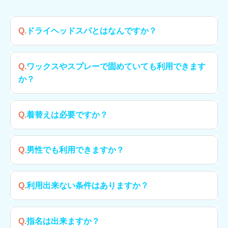
Q.ドライヘッドスパとはなんですか？
A.水を使わないヘッドスパです。
Q.ワックスやスプレーで固めていても利用できます
足つぼ専門や耳つぼ専門のもみほぐし店がありますが、当
か？
サロンでは頭に特化したもみほぐし店です。
A.可能でございます。施術後に個室事にある鏡で髪の毛の
Q.着替えは必要ですか？
お直しが出来ます。
ただし、あまりにもスプレーでガチガチに固めておられる
A.必要ございません。
Q.男性でも利用できますか？
方は、頭皮に直にアプローチが出来ない為、気持ちよさや
効果は半減してしまいますので、ご了承お願い致します。
A.勿論大歓迎です！当店では男性の利用が50％です。
Q.利用出来ない条件はありますか？
A.・首の病気（脊髄炎）の方
Q.指名は出来ますか？